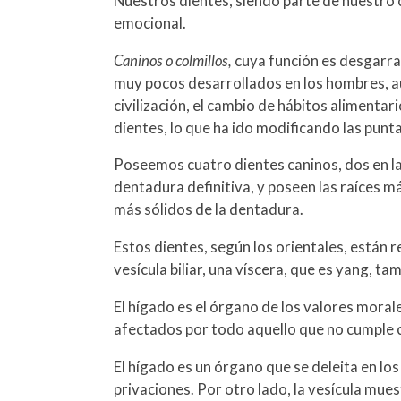
Nuestros dientes, siendo parte de nuestro
emocional.
Caninos o colmillos,
cuya función es desgarrar
muy pocos desarrollados en los hombres, a
civilización, el cambio de hábitos alimentar
dientes, lo que ha ido modificando las puntas
Poseemos cuatro dientes caninos, dos en la 
dentadura definitiva, y poseen las raíces m
más sólidos de la dentadura.
Estos dientes, según los orientales, están r
vesícula biliar, una víscera, que es yang, ta
El hígado es el órgano de los valores moral
afectados por todo aquello que no cumple 
El hígado es un órgano que se deleita en los 
privaciones. Por otro lado, la vesícula mue