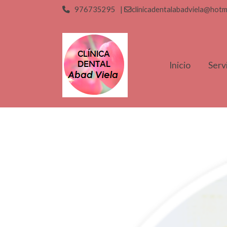
976735295 |
clinicadentalabadviela@hotma
Inicio
Serv