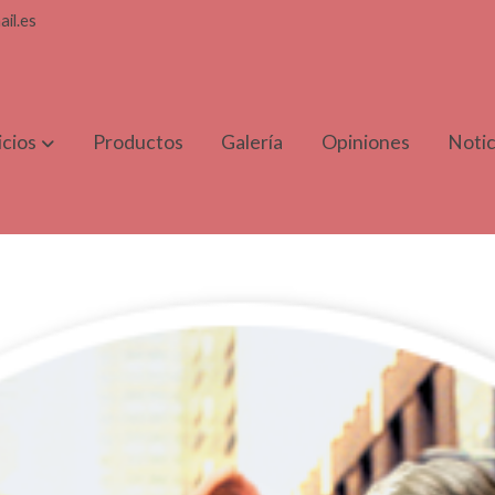
il.es
icios
Productos
Galería
Opiniones
Notic