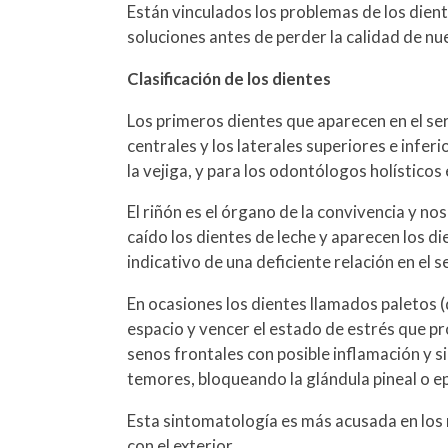
Están vinculados los problemas de los dien
soluciones antes de perder la calidad de n
Clasificación de los dientes
Los primeros dientes que aparecen en el ser 
centrales y los laterales superiores e infer
la vejiga, y para los odontólogos holísticos 
El riñón es el órgano de la convivencia y 
caído los dientes de leche y aparecen los d
indicativo de una deficiente relación en el s
En ocasiones los dientes llamados paletos 
espacio y vencer el estado de estrés que pr
senos frontales con posible inflamación y si
temores, bloqueando la glándula pineal o ep
Esta sintomatología es más acusada en los n
con el exterior.