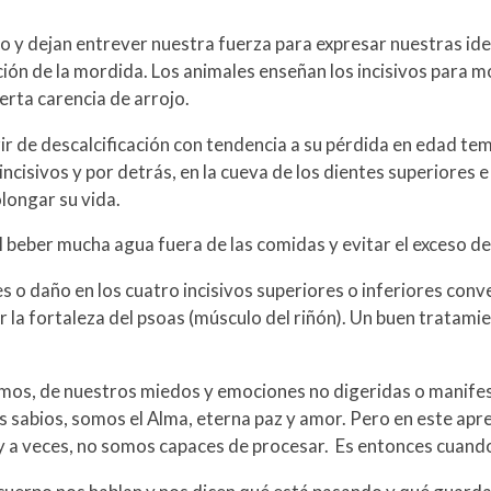
ndo y dejan entrever nuestra fuerza para expresar nuestras i
ción de la mordida. Los animales enseñan los incisivos para m
erta carencia de arrojo.
ir de descalcificación con tendencia a su pérdida en edad te
incisivos y por detrás, en la cueva de los dientes superiores e
olongar su vida.
beber mucha agua fuera de las comidas y evitar el exceso de 
s o daño en los cuatro incisivos superiores o inferiores conv
ar la fortaleza del psoas (músculo del riñón). Un buen tratam
rmos, de nuestros miedos y emociones no digeridas o manifes
 sabios, somos el Alma, eterna paz y amor. Pero en este apre
 a veces, no somos capaces de procesar. Es entonces cuando