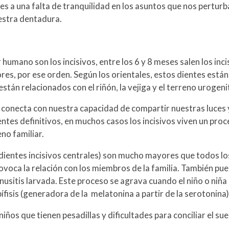
tes a una falta de tranquilidad en los asuntos que nos pert
uestra dentadura.
humano son los incisivos, entre los 6 y 8 meses salen los inci
iores, por ese orden. Según los orientales, estos dientes está
están relacionados con el riñón, la vejiga y el terreno urogeni
nos conecta con nuestra capacidad de compartir nuestras luce
ientes definitivos, en muchos casos los incisivos viven un pr
eno familiar.
(dientes incisivos centrales) son mucho mayores que todos lo
ovoca la relación con los miembros de la familia. También pue
nusitis larvada. Este proceso se agrava cuando el niño o niña
ífisis (generadora de la melatonina a partir de la serotonina)
iños que tienen pesadillas y dificultades para conciliar el s