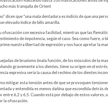
la masticación realizando hasta 100 masticaciones antes de in
 mucho más tranquila de Orient
 dicen que “una mala dentadura es indicio de que una person
n elevado índice de bilis amarilla.
u ofuscación con excesiva facilidad, mientras que las flemáti
entimiento de impotencia, según el caso. Sea como fuere, o bi
prime nuestra libertad de expresión y nos hace apretar la ma
ejadas de bruxismo (mala función, de los músculos de la mast
añando gravemente a los dientes, tiene su origen en el estrés
ncia expresiva seria la causa del rechino de los dientes inco
ómo mitigar esta tensión antes de que se provoquen tensione
rontada y entendida es menos dañina que escondida detrás d
tar entre 6,2 y 6,5. Cuando está por debajo de estos valores, 
r la ofuscación.