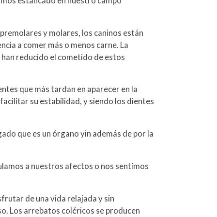
rdamos estancado en nuestro campo
s premolares y molares, los caninos están
encia a comer más o menos carne. La
os han reducido el cometido de estos
ientes que más tardan en aparecer en la
cilitar su estabilidad, y siendo los dientes
hígado que es un órgano yin además de por la
nculamos a nuestros afectos o nos sentimos
sfrutar de una vida relajada y sin
eso. Los arrebatos coléricos se producen