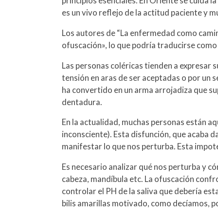
principios esenciales. En Oriente se cuida 
es un vivo reflejo de la actitud paciente y
Los autores de “La enfermedad como camino”
ofuscación», lo que podría traducirse como u
Las personas coléricas tienden a expresar s
tensión en aras de ser aceptadas o por un s
ha convertido en un arma arrojadiza que su
dentadura.
En la actualidad, muchas personas están aqu
inconsciente). Esta disfunción, que acaba d
manifestar lo que nos perturba. Esta impote
Es necesario analizar qué nos perturba y c
cabeza, mandíbula etc. La ofuscación conf
controlar el PH de la saliva que debería es
bilis amarillas motivado, como decíamos, po