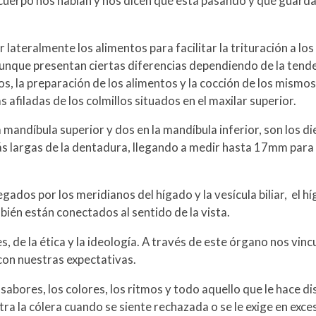
 cuerpo nos hablan y nos dicen qué está pasando y qué gua
 lateralmente los alimentos para facilitar la trituración a lo
unque presentan ciertas diferencias dependiendo de la tend
ios, la preparación de los alimentos y la cocción de los mism
 afiladas de los colmillos situados en el maxilar superior.
mandíbula superior y dos en la mandíbula inferior, son los d
ás largas de la dentadura, llegando a medir hasta 17mm para fa
egados por los meridianos del hígado y la vesícula biliar, el 
mbién están conectados al sentido de la vista.
es, de la ética y la ideología. A través de este órgano nos vi
con nuestras expectativas.
sabores, los colores, los ritmos y todo aquello que le hace di
stra la cólera cuando se siente rechazada o se le exige en exc