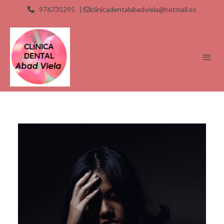
976735295 |
clinicadentalabadviela@hotmail.es