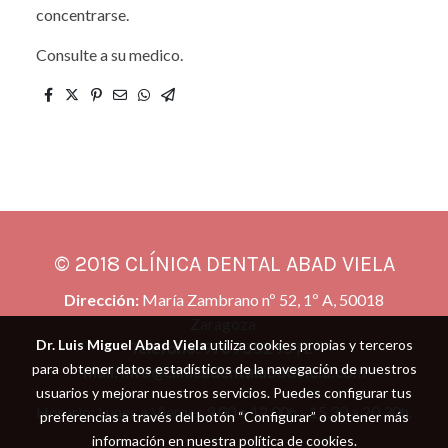
concentrarse.
Consulte a su medico.
© 2018 CLÍNICA DENTAL ABAD VIELA
Dirección:
María Zambrano nº 52, 1º A, 50018
Zaragoza
Dr. Luis Miguel Abad Viela
utiliza cookies propias y terceros
Teléfono
:
976 73 52 95
|
E-
para obtener datos estadísticos de la navegación de nuestros
mail:
info@clinicadentalabadviela.co
m
usuarios y mejorar nuestros servicios. Puedes configurar tus
Horario: Lunes a Viernes 9.00 a 12.00h - 15.30 a 20.30h.
preferencias a través del botón “Configurar” o obtener más
información en nuestra
política de cookies
.